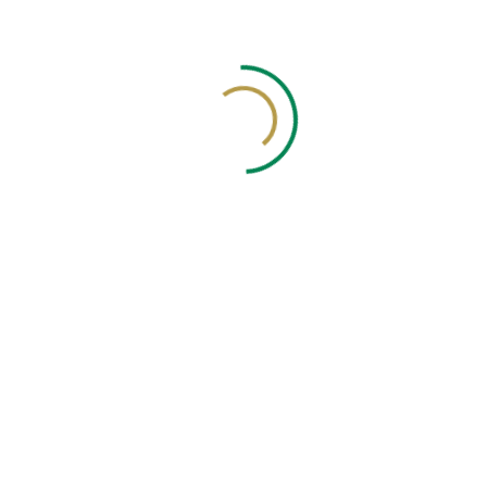
Así lo hacemos
Proceso Operativo de la
Unidad de Inspección
01
Contrato
Se realiza contrato
02